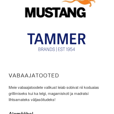
VABAAJATOOTED
Meie vabaajatoodete valikust leiab sobivat nii koduaias
grillimiseks kui ka telgi, magamiskoti ja madratsi
lihtsamateks väljasõitudeks!
Aiamööbel